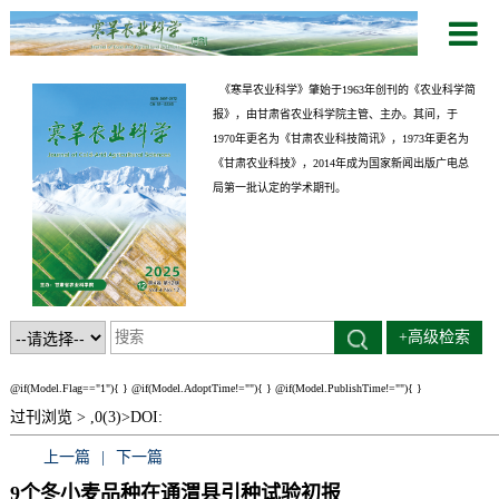
《寒旱农业科学》肇始于1963年创刊的《农业科学简
报》，由甘肃省农业科学院主管、主办。其间，于
1970年更名为《甘肃农业科技简讯》，1973年更名为
《甘肃农业科技》，2014年成为国家新闻出版广电总
局第一批认定的学术期刊。
+高级检索
@if(Model.Flag=="1"){
}
@if(Model.AdoptTime!=""){
} @if(Model.PublishTime!=""){
}
过刊浏览 >
,0(3)>
DOI:
上一篇
|
下一篇
9个冬小麦品种在通渭县引种试验初报