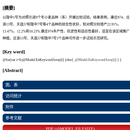
[摘要]
以陇中1号为对照引进9个冬小麦品种（系）开展比较试验。结果表明，康庄974、庄
浪13号、天选57和陇中7号等4个品种的综合性状好，较对照分别增产22.91%、
13.47%、12.2%和10.23%.康庄974丰产性、抗逆性和适应性最好，适宜在该区域推广
种植，庄浪13号、天选57和陇中7号3个品种可作进一步试验示范研究。
[Key word]
@for(var i=0;i
@Model.EnKeywordArray[i] }else{
;
@Model.EnKeywordArray[i]
} }
[Abstract]
图、表
访问统计
附件
参考文献
PDF (@MODEL.FILESIZE)