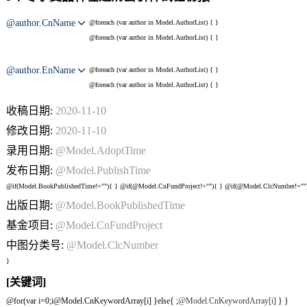
@author.CnName
@foreach (var author in Model.AuthorList) {
}
@foreach (var author in Model.AuthorList) {
}
@author.EnName
@foreach (var author in Model.AuthorList) {
}
@foreach (var author in Model.AuthorList) {
}
收稿日期:
2020-11-10
修改日期:
2020-11-10
录用日期:
@Model.AdoptTime
发布日期:
@Model.PublishTime
@if(Model.BookPublishedTime!=""){
} @if(@Model.CnFundProject!=""){
} @if(@Model.ClcNumber!=""
出版日期:
@Model.BookPublishedTime
基金项目:
@Model.CnFundProject
中图分类号:
@Model.ClcNumber
}
[关键词]
@for(var i=0;i
@Model.CnKeywordArray[i] }else{
;
@Model.CnKeywordArray[i]
} }